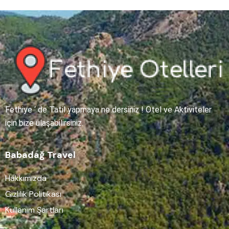
Fethiye ‘ de Tatil yapmaya ne dersiniz ! Otel ve Aktiviteler
için bize ulaşabilirsiniz.
Babadağ Travel
Hakkımızda
Gizlilik Politikası
Kullanım Şartları