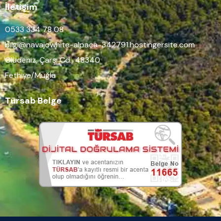
İletişim
0533 334 78 08
bilgi@navajowhite-alpaca-342791.hostingersite.com
Ölüdeniz, Çarşı Cd., 48340
Fethiye/Muğla
Türsab Belge