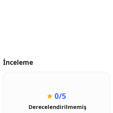
İnceleme
0
/5
Derecelendirilmemiş