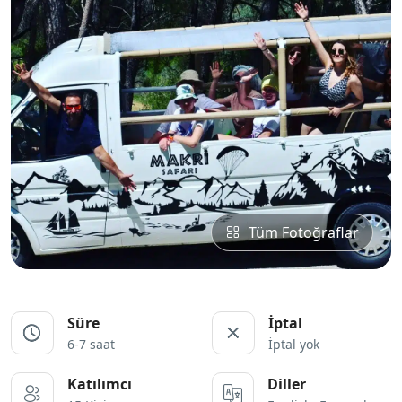
Tüm Fotoğraflar
Süre
İptal
6-7 saat
İptal yok
Katılımcı
Diller