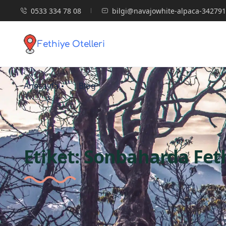
0533 334 78 08
bilgi@navajowhite-alpaca-342791
Anasayfa
Blog
Etiket:
Sonbaharda Feth