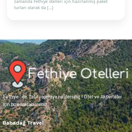
zamanda Fethiye otelleri için hazırlanmış paket
turları olarak da […]
Fethiye ‘ de Tatil yapmaya ne dersiniz ! Otel ve Aktiviteler
için bize ulaşabilirsiniz.
Babadağ Travel