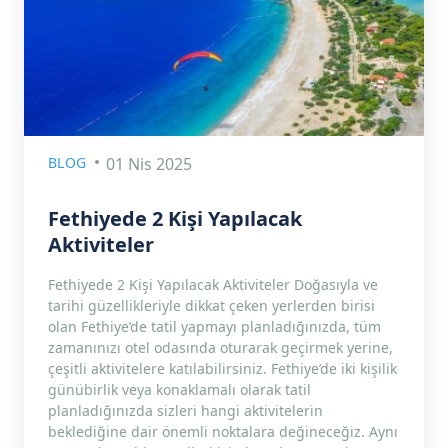
BLOG
01 Nis 2025
Fethiyede 2 Kişi Yapılacak
Aktiviteler
Fethiyede 2 Kişi Yapılacak Aktiviteler Doğasıyla ve
tarihi güzellikleriyle dikkat çeken yerlerden birisi
olan Fethiye’de tatil yapmayı planladığınızda, tüm
zamanınızı otel odasında oturarak geçirmek yerine,
çeşitli aktivitelere katılabilirsiniz. Fethiye’de iki kişilik
günübirlik veya konaklamalı olarak tatil
planladığınızda sizleri hangi aktivitelerin
beklediğine dair önemli noktalara değineceğiz. Aynı