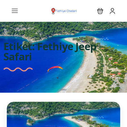
Etiket:
Fethiye Jeep
Safari