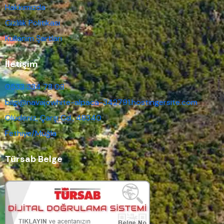
Hakkımızda
Gizlilik Politikası
Kullanım Şartları
İletişim
0533 334 78 08
bilgi@navajowhite-alpaca-342791.hostingersite.com
Ölüdeniz, Çarşı Cd., 48340
Fethiye/Muğla
Türsab Belge