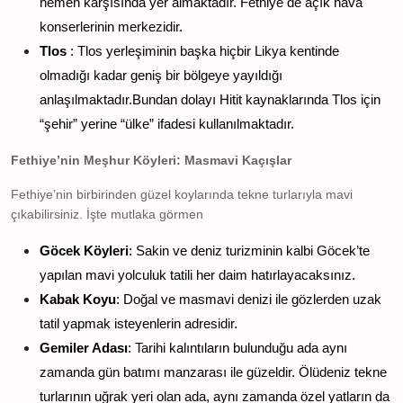
hemen karşısında yer almaktadır. Fethiye de açık hava
konserlerinin merkezidir.
Tlos
: Tlos yerleşiminin başka hiçbir Likya kentinde
olmadığı kadar geniş bir bölgeye yayıldığı
anlaşılmaktadır.Bundan dolayı
Hitit
kaynaklarında Tlos için
“şehir” yerine “ülke” ifadesi kullanılmaktadır.
Fethiye’nin Meşhur Köyleri: Masmavi Kaçışlar
Fethiye’nin birbirinden güzel koylarında tekne turlarıyla mavi
çıkabilirsiniz. İşte mutlaka görmen
Göcek Köyleri
: Sakin ve deniz turizminin kalbi Göcek’te
yapılan mavi yolculuk tatili her daim hatırlayacaksınız.
Kabak Koyu
: Doğal ve masmavi denizi ile gözlerden uzak
tatil yapmak isteyenlerin adresidir.
Gemiler Adası
: Tarihi kalıntıların bulunduğu ada aynı
zamanda gün batımı manzarası ile güzeldir. Ölüdeniz tekne
turlarının uğrak yeri olan ada, aynı zamanda özel yatların da