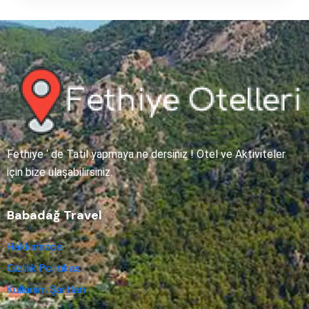
Fethiye ‘ de Tatil yapmaya ne dersiniz ! Otel ve Aktiviteler
için bize ulaşabilirsiniz.
Babadağ Travel
Hakkımızda
Gizlilik Politikası
Kullanım Şartları