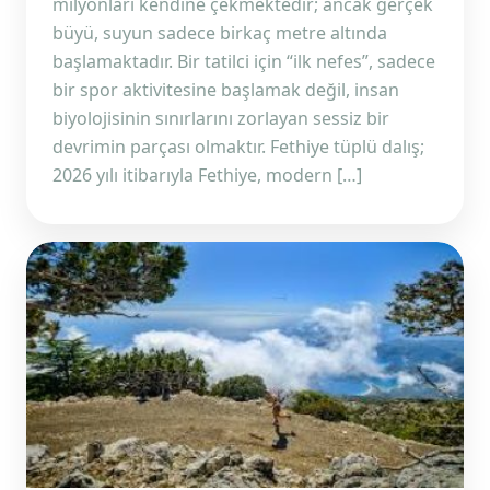
milyonları kendine çekmektedir; ancak gerçek
büyü, suyun sadece birkaç metre altında
başlamaktadır. Bir tatilci için “ilk nefes”, sadece
bir spor aktivitesine başlamak değil, insan
biyolojisinin sınırlarını zorlayan sessiz bir
devrimin parçası olmaktır. Fethiye tüplü dalış;
2026 yılı itibarıyla Fethiye, modern […]