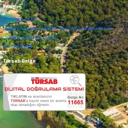
İletişim
0533 334 78 08
bilgi@navajowhite-alpaca-342791.hostingersite.com
Ölüdeniz, Çarşı Cd., 48340
Fethiye/Muğla
Türsab Belge