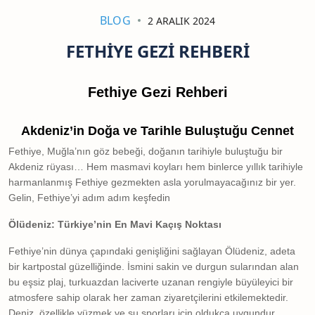
BLOG
2 ARALIK 2024
FETHIYE GEZI REHBERI
Fethiye Gezi Rehberi
Akdeniz’in Doğa ve Tarihle Buluştuğu Cennet
Fethiye, Muğla’nın göz bebeği, doğanın tarihiyle buluştuğu bir
Akdeniz rüyası… Hem masmavi koyları hem binlerce yıllık tarihiyle
harmanlanmış Fethiye gezmekten asla yorulmayacağınız bir yer.
Gelin, Fethiye’yi adım adım keşfedin
Ölüdeniz: Türkiye’nin En Mavi Kaçış Noktası
Fethiye’nin dünya çapındaki genişliğini sağlayan Ölüdeniz, adeta
bir kartpostal güzelliğinde. İsmini sakin ve durgun sularından alan
bu eşsiz plaj, turkuazdan laciverte uzanan rengiyle büyüleyici bir
atmosfere sahip olarak her zaman ziyaretçilerini etkilemektedir.
Deniz, özellikle yüzmek ve su sporları için oldukça uygundur.