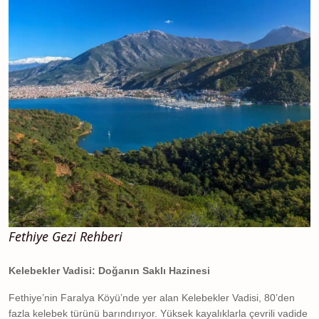
Fethiye Gezi Rehberi
Kelebekler Vadisi: Doğanın Saklı Hazinesi
Fethiye’nin Faralya Köyü’nde yer alan Kelebekler Vadisi, 80’den
fazla kelebek türünü barındırıyor. Yüksek kayalıklarla çevrili vadide