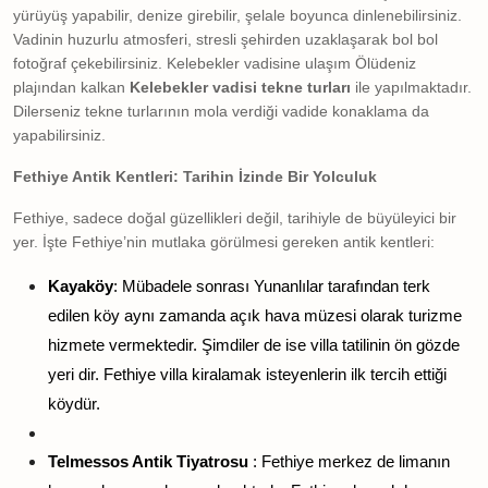
yürüyüş yapabilir, denize girebilir, şelale boyunca dinlenebilirsiniz.
Vadinin huzurlu atmosferi, stresli şehirden uzaklaşarak bol bol
fotoğraf çekebilirsiniz. Kelebekler vadisine ulaşım Ölüdeniz
plajından kalkan
Kelebekler vadisi tekne turları
ile yapılmaktadır.
Dilerseniz tekne turlarının mola verdiği vadide konaklama da
yapabilirsiniz.
Fethiye Antik Kentleri: Tarihin İzinde Bir Yolculuk
Fethiye, sadece doğal güzellikleri değil, tarihiyle de büyüleyici bir
yer. İşte Fethiye’nin mutlaka görülmesi gereken antik kentleri:
Kayaköy
: Mübadele sonrası Yunanlılar tarafından terk
edilen köy aynı zamanda açık hava müzesi olarak turizme
hizmete vermektedir. Şimdiler de ise villa tatilinin ön gözde
yeri dir. Fethiye villa kiralamak isteyenlerin ilk tercih ettiği
köydür.
Telmessos Antik Tiyatrosu
: Fethiye merkez de limanın